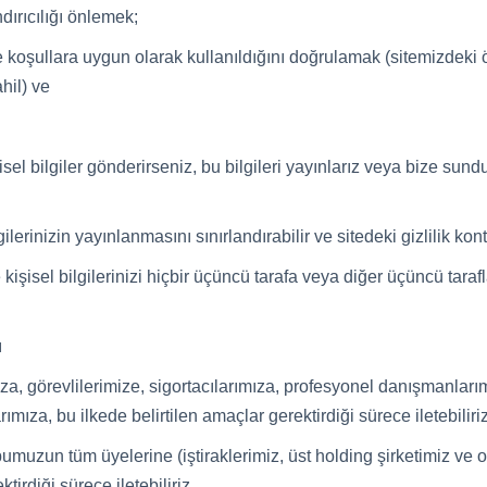
dırıcılığı önlemek;
r ve koşullara uygun olarak kullanıldığını doğrulamak (sitemizdeki
hil) ve
isel bilgiler gönderirseniz, bu bilgileri yayınlarız veya bize s
gilerinizin yayınlanmasını sınırlandırabilir ve sitedeki gizlilik kontr
kişisel bilgilerinizi hiçbir üçüncü tarafa veya diğer üçüncü tar
ı
mıza, görevlilerimize, sigortacılarımıza, profesyonel danışmanları
ımıza, bu ilkede belirtilen amaçlar gerektirdiği sürece iletebiliriz
rubumuzun tüm üyelerine (iştiraklerimiz, üst holding şirketimiz ve o
tirdiği sürece iletebiliriz.