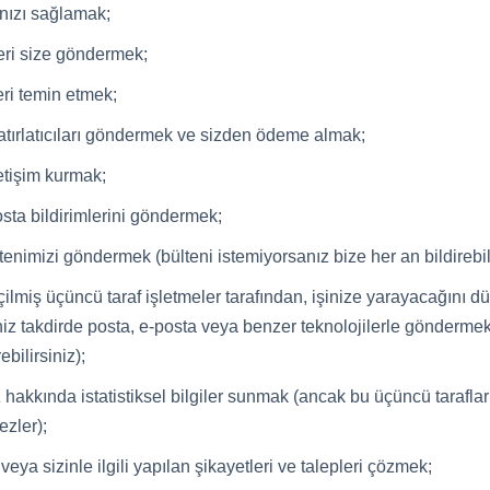
anızı sağlamak;
leri size göndermek;
eri temin etmek;
hatırlatıcıları göndermek ve sizden ödeme almak;
letişim kurmak;
posta bildirimlerini göndermek;
tenimizi göndermek (bülteni istemiyorsanız bize her an bildirebili
çilmiş üçüncü taraf işletmeler tarafından, işinize yarayacağın
iğiniz takdirde posta, e-posta veya benzer teknolojilerle gönderme
bilirsiniz);
 hakkında istatistiksel bilgiler sunmak (ancak bu üçüncü taraflar 
ezler);
n veya sizinle ilgili yapılan şikayetleri ve talepleri çözmek;