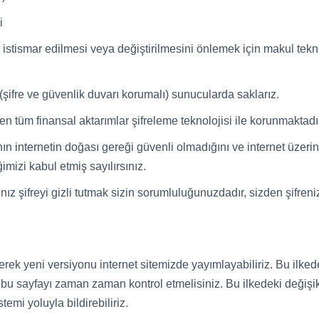
i
ı, istismar edilmesi veya değiştirilmesini önlemek için makul te
i (şifre ve güvenlik duvarı korumalı) sunucularda saklarız.
en tüm finansal aktarımlar şifreleme teknolojisi ile korunmaktadı
nın internetin doğası gereği güvenli olmadığını ve internet üzeri
mizi kabul etmiş sayılırsınız.
nız şifreyi gizli tutmak sizin sorumluluğunuzdadır, sizden şifren
ek yeni versiyonu internet sitemizde yayımlayabiliriz. Bu ilkedek
bu sayfayı zaman zaman kontrol etmelisiniz. Bu ilkedeki değişikl
emi yoluyla bildirebiliriz.