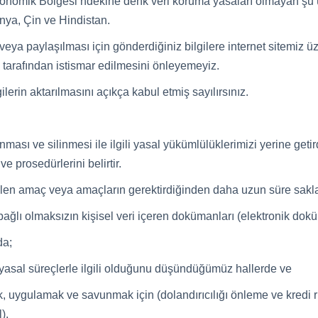
konomik Bölgesi’ndekine denk veri koruma yasaları olmayan şu ül
onya, Çin ve Hindistan.
z veya paylaşılması için gönderdiğiniz bilgilere internet sitemiz
leri tarafından istismar edilmesini önleyemeyiz.
gilerin aktarılmasını açıkça kabul etmiş sayılırsınız.
anması ve silinmesi ile ilgili yasal yükümlülüklerimizi yerine get
ve prosedürlerini belirtir.
elirtilen amaç veya amaçların gerektirdiğinden daha uzun süre sa
ğlı olmaksızın kişisel veri içeren dokümanları (elektronik doküm
da;
yasal süreçlerle ilgili olduğunu düşündüğümüz hallerde ve
, uygulamak ve savunmak için (dolandırıcılığı önleme ve kredi 
).