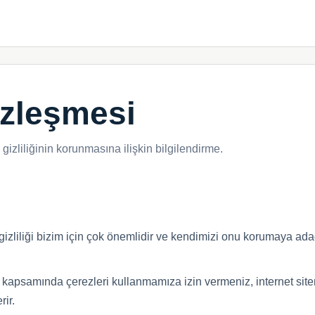
özleşmesi
m gizliliğinin korunmasına ilişkin bilgilendirme.
n gizliliği bizim için çok önemlidir ve kendimizi onu korumaya adadı
ke kapsamında çerezleri kullanmamıza izin vermeniz, internet sitem
rir.