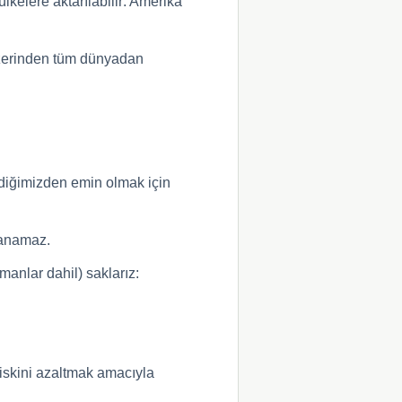
kelere aktarılabilir: Amerika
 üzerinden tüm dünyadan
irdiğimizden emin olmak için
klanamaz.
anlar dahil) saklarız:
riskini azaltmak amacıyla