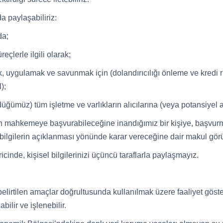
da paylaşabiliriz:
da;
çlerle ilgili olarak;
, uygulamak ve savunmak için (dolandırıcılığı önleme ve kredi 
);
ğümüz) tüm işletme ve varlıkların alıcılarına (veya potansiyel al
 için mahkemeye başvurabileceğine inandığımız bir kişiye, başv
el bilgilerin açıklanması yönünde karar vereceğine dair makul gör
icinde, kişisel bilgilerinizi üçüncü taraflarla paylaşmayız.
 belirtilen amaçlar doğrultusunda kullanılmak üzere faaliyet göst
bilir ve işlenebilir.