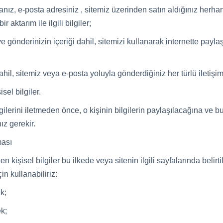
nız, e-posta adresiniz , sitemiz üzerinden satın aldığınız herhang
 aktarım ile ilgili bilgiler;
z ve gönderinizin içeriği dahil, sitemizi kullanarak internette pa
 dahil, sitemiz veya e-posta yoluyla gönderdiğiniz her türlü iletişim 
sel bilgiler.
lgilerini iletmeden önce, o kişinin bilgilerin paylaşılacağına ve 
ız gerekir.
ması
 kişisel bilgiler bu ilkede veya sitenin ilgili sayfalarında belirti
çin kullanabiliriz:
k;
ek;